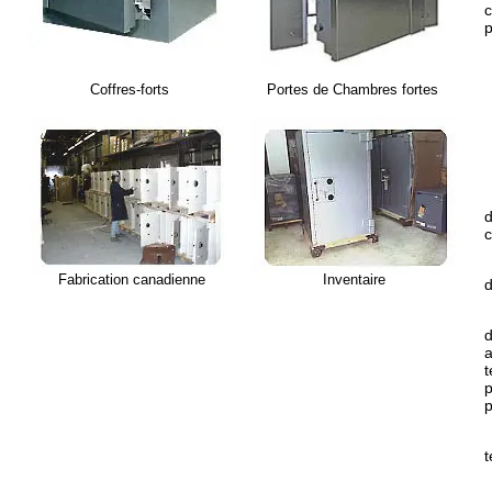
c
p
Coffres-forts
Portes de Chambres fortes
d
c
Fabrication canadienne
Inventaire
d
d
a
t
p
p
t