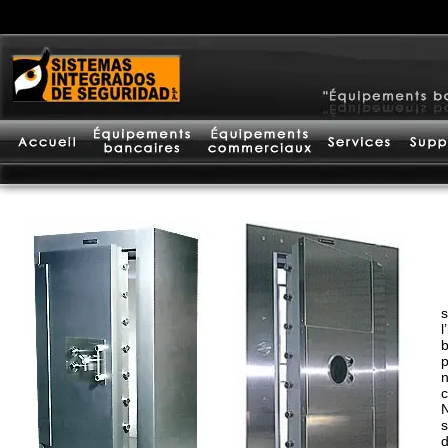
s
l
b
p
n
c
N
s
d