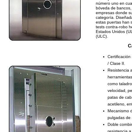
número uno en cua
bóveda de bancos, i
empresas donde sus
categoría. Diseñada
estas puertas han 
tests contra-robo 
Estados Unidos (UL
(ULC).
C
Certificación
/ Clase II.
Resistencia 
herramientas 
como taladro
velocidad, p
patas de cabr
acetileno, en
Mecanismo de
pulgadas de 
Doble combin
resistencia a