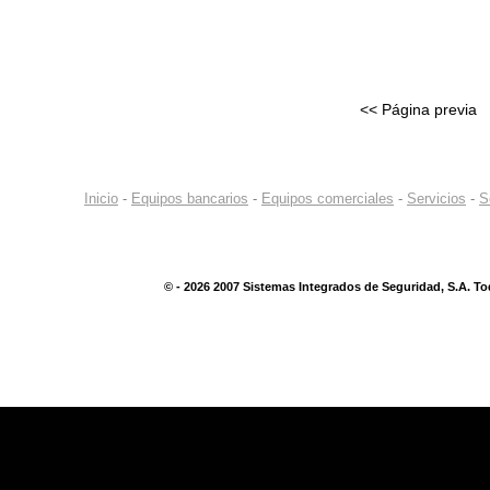
<< Página previa
Inicio
-
Equipos bancarios
-
Equipos comerciales
-
Servicios
-
S
©
- 2026 2007 Sistemas Integrados de Seguridad, S.A. T