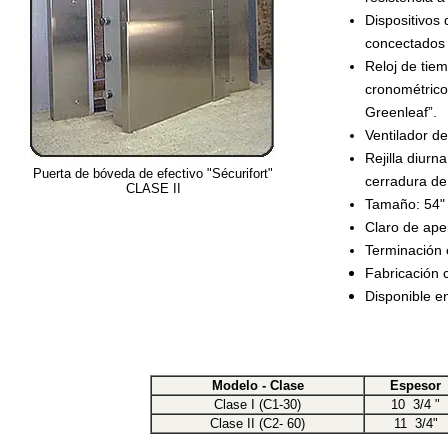
Dispositivos 
concectados a
Reloj de tiem
cronométrico
Greenleaf”.
Ventilador d
Rejilla diurn
Puerta de bóveda de efectivo "Sécurifort"
cerradura de 
CLASE II
Tamaño: 54" 
Claro de aper
Terminación 
Fabricación 
Disponible en
Modelo - Clase
Espesor
Clase I (C1-30)
10 3/4 "
Clase II (C2- 60)
11 3/4"